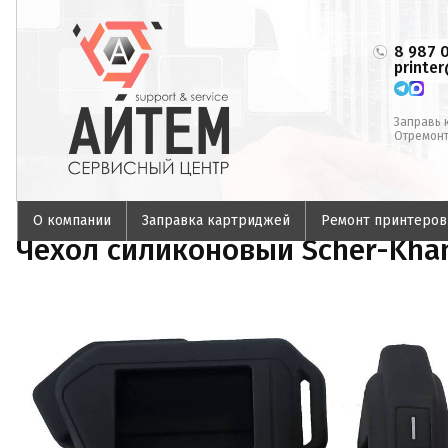
8 987 
printe
Заправь 
Отремонт
О компании
Заправка картриджей
Ремонт принтеров
Чехол силиконовый Scher-Kha